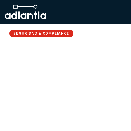
SEGURIDAD & COMPLIANCE
Anonimización de
datos: cómo compartir
información sin
comprometer la
privacidad del cliente
12 diciembre 2020
· 4 min lectura
Equipo Adlantia