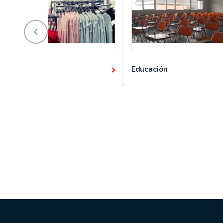
›
E-commerce
Educación