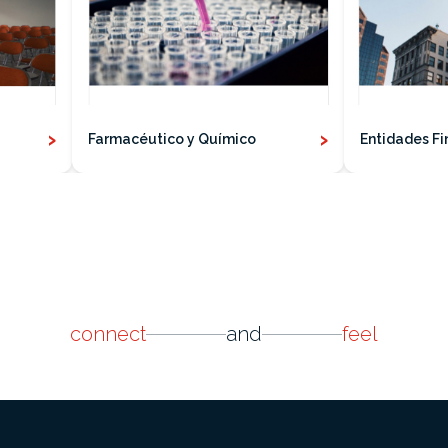
›
›
Farmacéutico y Químico
Entidades Fi
connect
and
feel