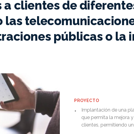
 a clientes de diferent
 las telecomunicaciones
raciones públicas o la i
PROYECTO
•
Implantación de una pla
que permita la mejora y
clientes, permitiendo u