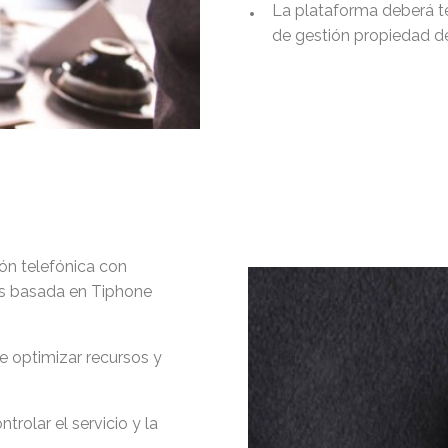
•
La plataforma deberá te
de gestión propiedad del
ón telefónica con
es basada en Tiphone
de optimizar recursos y
rolar el servicio y la