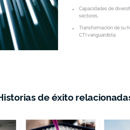
•
Capacidades de diversifi
sectores.
•
Transformación de su h
CTI vanguardista.
Historias de éxito relacionada