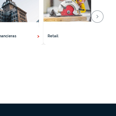
›
›
nancieras
Retail