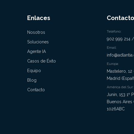
Enlaces
Contact
Teléfono:
Nosotros
902 999 214 /
Soluciones
Email:
Agente IA
info@adlantia
Casos de Éxito
Europa:
Equipo
Mastelero, 12
Madrid (Españ
Blog
América del Sur:
Contacto
Junín, 153 1º P
Buenos Aires 
1026ABC